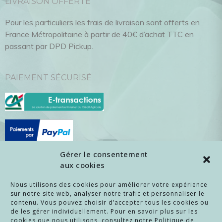
LIVRAISON OFFERTE
Pour les particuliers les frais de livraison sont offerts en
France Métropolitaine à partir de 40€ d’achat TTC en
passant par DPD Pickup.
PAIEMENT SÉCURISÉ
Gérer le consentement
aux cookies
ENTREPRISES / REVENDEURS
Nous utilisons des cookies pour améliorer votre expérience
sur notre site web, analyser notre trafic et personnaliser le
Pour les
entreprises
et les
revendeurs
intéressés par nos
contenu. Vous pouvez choisir d’accepter tous les cookies ou
objets, merci de
nous contacter
!
de les gérer individuellement. Pour en savoir plus sur les
cookies que nous utilisons, consultez notre Politique de