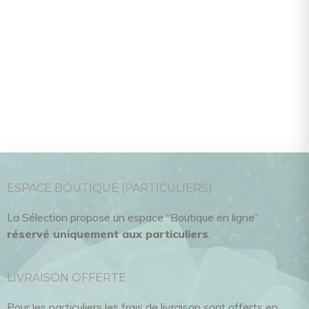
ESPACE BOUTIQUE (PARTICULIERS)
La Sélection propose un espace “Boutique en ligne”
réservé uniquement aux particuliers
.
LIVRAISON OFFERTE
Pour les particuliers les frais de livraison sont offerts en