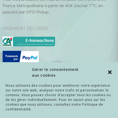
France Métropolitaine à partir de 40€ d’achat TTC en
passant par DPD Pickup.
PAIEMENT SÉCURISÉ
Gérer le consentement
aux cookies
ENTREPRISES / REVENDEURS
Nous utilisons des cookies pour améliorer votre expérience
sur notre site web, analyser notre trafic et personnaliser le
Pour les
entreprises
et les
revendeurs
intéressés par nos
contenu. Vous pouvez choisir d’accepter tous les cookies ou
objets, merci de
nous contacter
!
de les gérer individuellement. Pour en savoir plus sur les
cookies que nous utilisons, consultez notre Politique de
confidentialité.